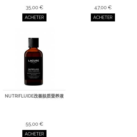
35,00 €
47,00 €
ACHETER
ACHETER
NUTRIFLUIDE改善肤质营养液
55,00 €
ACHETER