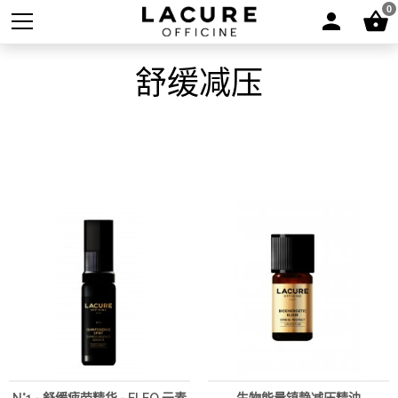
0
舒缓减压