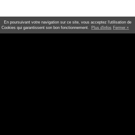
En poursuivant votre navigation sur ce site, vous acceptez l'utilisation de
Cookies qui garantissent son bon fonctionnement.
Plus d'infos
Fermer
NOS PRODUITS
Soins Visage et corps
Soins nutritionnels
Pharmacie de l'âme
À PROPOS
Lacure Officine
Où nous trouver
Mentions légales
CGV