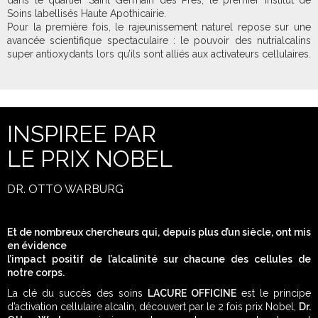
dans le quartier Saint Germain des Prés, le premier institut de
Soins labellisés Haute Apothicairie.
Pour la première fois, le rajeunissement naturel repose sur une
avancée scientifique spectaculaire : le pouvoir des nutrialcalins
super antioxydants lors qu’ils sont alliés aux activateurs cellulaires.
INSPIREE PAR
LE PRIX NOBEL
DR. OTTO WARBURG
Et de nombreux chercheurs qui, depuis plus d’un siècle, ont mis
en évidence
l’impact positif de l’alcalinité sur chacune des cellules de
notre corps.
La clé du succès des soins
LACURE OFFICINE
est le principe
d’activation cellulaire alcalin, découvert par le 2 fois prix Nobel,
Dr.