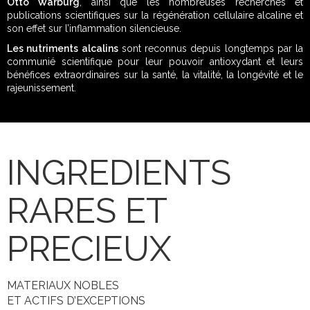
Otto Warburg
, ainsi que les nombreuses recherches et
publications scientifiques sur la régénération cellulaire alcaline et
son effet sur l’inflammation silencieuse.
Les nutriments alcalins
sont reconnus depuis longtemps par la
communié scientifique pour leur pouvoir antioxydant et leurs
bénéfices extraordinaires sur la santé, la vitalité, la longévité et le
rajeunissement.
INGREDIENTS
RARES ET
PRECIEUX
MATERIAUX NOBLES
ET ACTIFS D’EXCEPTIONS