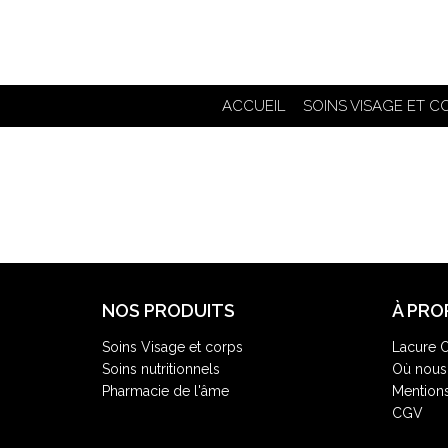
ACCUEIL
SOINS VISAGE ET C
NOS PRODUITS
À PRO
Soins Visage et corps
Lacure O
Soins nutritionnels
Où nous 
Pharmacie de l'âme
Mentions
CGV