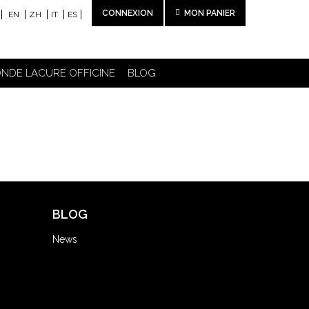
CONNEXION
MON PANIER
EN
ZH
IT
ES
NDE LACURE OFFICINE
BLOG
BLOG
News