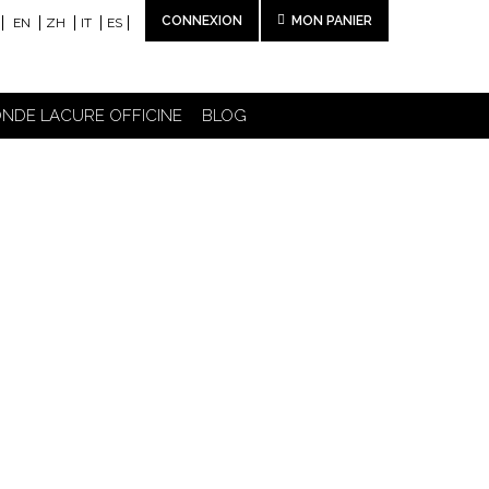
CONNEXION
MON PANIER
EN
ZH
IT
ES
NDE LACURE OFFICINE
BLOG