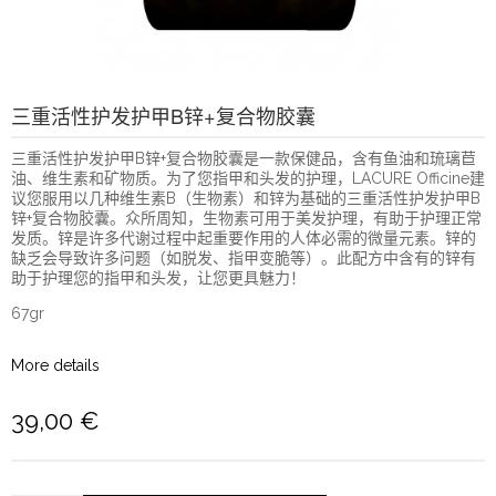
三重活性护发护甲B锌+复合物胶囊
三重活性护发护甲B锌+复合物胶囊是一款保健品，含有鱼油和琉璃苣
油、维生素和矿物质。为了您指甲和头发的护理，LACURE Officine建
议您服用以几种维生素B（生物素）和锌为基础的三重活性护发护甲B
锌+复合物胶囊。众所周知，生物素可用于美发护理，有助于护理正常
发质。锌是许多代谢过程中起重要作用的人体必需的微量元素。锌的
缺乏会导致许多问题（如脱发、指甲变脆等）。此配方中含有的锌有
助于护理您的指甲和头发，让您更具魅力！
67gr
More details
39,00 €