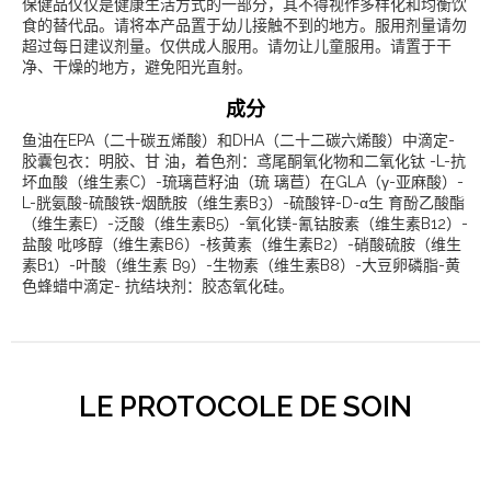
保健品仅仅是健康生活方式的一部分，其不得视作多样化和均衡饮
食的替代品。请将本产品置于幼儿接触不到的地方。服用剂量请勿
超过每日建议剂量。仅供成人服用。请勿让儿童服用。请置于干
净、干燥的地方，避免阳光直射。
成分
鱼油在EPA（二十碳五烯酸）和DHA（二十二碳六烯酸）中滴定-
胶囊包衣：明胶、甘 油，着色剂：鸢尾酮氧化物和二氧化钛 -L-抗
坏血酸（维生素C）-琉璃苣籽油（琉 璃苣）在GLA（γ-亚麻酸）-
L-胱氨酸-硫酸铁-烟酰胺（维生素B3）-硫酸锌-D-α生 育酚乙酸酯
（维生素E）-泛酸（维生素B5）-氧化镁-氰钴胺素（维生素B12）-
盐酸 吡哆醇（维生素B6）-核黄素（维生素B2）-硝酸硫胺（维生
素B1）-叶酸（维生素 B9）-生物素（维生素B8）-大豆卵磷脂-黄
色蜂蜡中滴定- 抗结块剂：胶态氧化硅。
LE PROTOCOLE DE SOIN