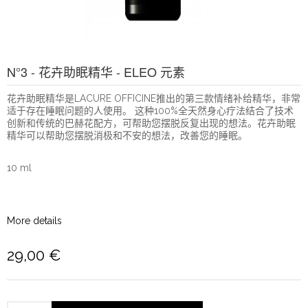
N°3 - 花卉助眠精华 - ELEO 元素
花卉助眠精华是LACURE OFFICINE推出的第三款情绪补给精华，非常
适于存在睡眠问题的人使用。 这种100%全天然身心疗法结合了技术
创新和传统的巴赫花配方，可帮助您摆脱反复出现的想法。花卉助眠
精华可以帮助您摆脱消极和不安的想法，改善您的睡眠。
10 ml
More details
29,00 €