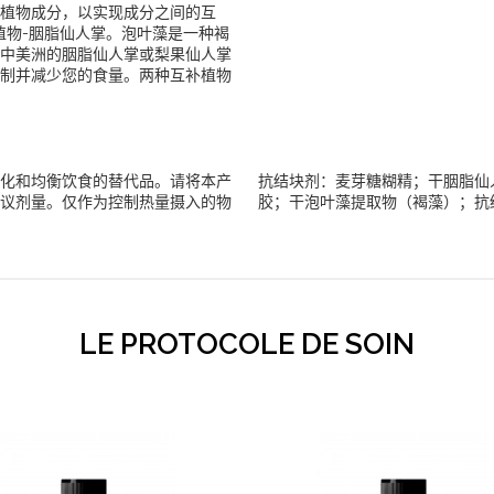
植物成分，以实现成分之间的互
植物-胭脂仙人掌。泡叶藻是一种褐
中美洲的胭脂仙人掌或梨果仙人掌
制并减少您的食量。两种互补植物
化和均衡饮食的替代品。请将本产
抗结块剂：麦芽糖糊精；干胭脂仙
议剂量。仅作为控制热量摄入的物
胶；干泡叶藻提取物（褐藻）；抗
LE PROTOCOLE DE SOIN