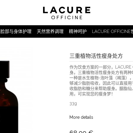
脸部与身体护理
天然营养调理
精神呵护
LACURE OFFICIN
三重植物活性瘦身处方
作为饮食方案的一部分，LACURE 
身。三重植物活性瘦身处方有两种
一种是水生植物-泡叶藻（褐藻）
够减少脂肪吸收，因此可以直接用
收脂肪和糖分来帮助瘦身。胭脂仙
用，可实现您的瘦身梦！
33g
More details