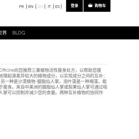
登录
购物车
FR
EN
ZH
IT
ES
E世界
BLOG
Officine向您推荐三重植物活性瘦身处方，以帮助您瘦
地理起源差异较大的植物成分，以实现成分之间的互补：
，另一种是沙漠植物-胭脂仙人掌。泡叶藻是一种褐藻，能
于瘦身。来自中美洲的胭脂仙人掌或梨果仙人掌可通过吸
人掌可以控制并减少您的食量。两种互补植物的协同作