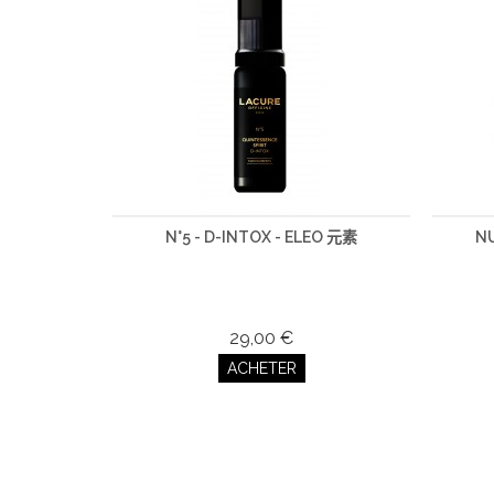
N°5 - D-INTOX - ELEO 元素
N
29,00 €
ACHETER