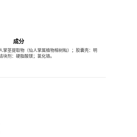
成分
人掌茎提取物（仙人掌属植物榕树籼）；胶囊壳：明
结块剂：硬脂酸镁；氯化铬。