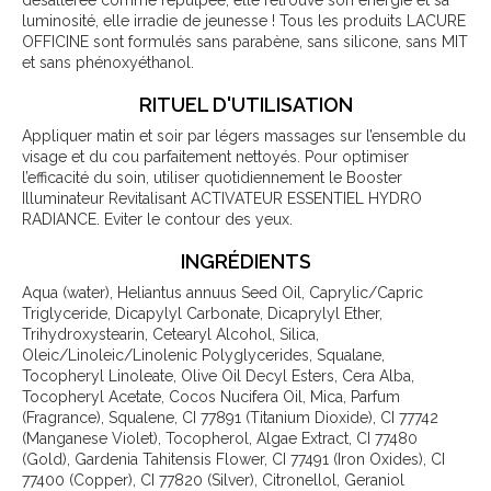
désaltérée comme repulpée, elle retrouve son énergie et sa
luminosité, elle irradie de jeunesse ! Tous les produits LACURE
OFFICINE sont formulés sans parabène, sans silicone, sans MIT
et sans phénoxyéthanol.
RITUEL D'UTILISATION
Appliquer matin et soir par légers massages sur l’ensemble du
visage et du cou parfaitement nettoyés. Pour optimiser
l’efficacité du soin, utiliser quotidiennement le Booster
Illuminateur Revitalisant ACTIVATEUR ESSENTIEL HYDRO
RADIANCE. Eviter le contour des yeux.
INGRÉDIENTS
Aqua (water), Heliantus annuus Seed Oil, Caprylic/Capric
Triglyceride, Dicapylyl Carbonate, Dicaprylyl Ether,
Trihydroxystearin, Cetearyl Alcohol, Silica,
Oleic/Linoleic/Linolenic Polyglycerides, Squalane,
Tocopheryl Linoleate, Olive Oil Decyl Esters, Cera Alba,
Tocopheryl Acetate, Cocos Nucifera Oil, Mica, Parfum
(Fragrance), Squalene, CI 77891 (Titanium Dioxide), CI 77742
(Manganese Violet), Tocopherol, Algae Extract, CI 77480
(Gold), Gardenia Tahitensis Flower, CI 77491 (Iron Oxides), CI
77400 (Copper), CI 77820 (Silver), Citronellol, Geraniol