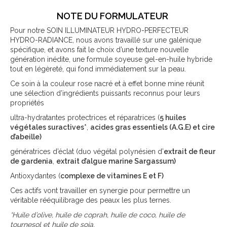
NOTE DU FORMULATEUR
Pour notre SOIN ILLUMINATEUR HYDRO-PERFECTEUR
HYDRO-RADIANCE, nous avons travaillé sur une galénique
spécifique, et avons fait le choix d’une texture nouvelle
génération inédite, une formule soyeuse gel-en-huile hybride
tout en légèreté, qui fond immédiatement sur la peau.
Ce soin à la couleur rose nacré et à effet bonne mine réunit
une sélection d’ingrédients puissants reconnus pour leurs
propriétés
ultra-hydratantes protectrices et réparatrices (
5 huiles
végétales suractives*
,
acides gras essentiels (A.G.E) et cire
d’abeille)
génératrices d’éclat (duo végétal polynésien d’
extrait de fleur
de gardenia
,
extrait d’algue marine Sargassum)
Antioxydantes (
complexe de vitamines E et F)
Ces actifs vont travailler en synergie pour permettre un
véritable rééquilibrage des peaux les plus ternes.
*Huile d’olive, huile de coprah, huile de coco, huile de
tournesol et huile de soja.