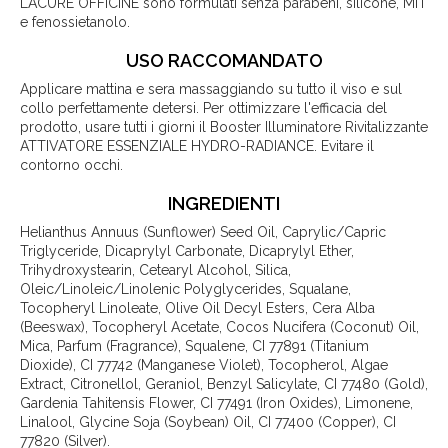
LACURE OFFICINE sono formulati senza parabeni, silicone, MIT
e fenossietanolo.
USO RACCOMANDATO
Applicare mattina e sera massaggiando su tutto il viso e sul
collo perfettamente detersi. Per ottimizzare l'efficacia del
prodotto, usare tutti i giorni il Booster Illuminatore Rivitalizzante
ATTIVATORE ESSENZIALE HYDRO-RADIANCE. Evitare il
contorno occhi.
INGREDIENTI
Helianthus Annuus (Sunflower) Seed Oil, Caprylic/Capric
Triglyceride, Dicaprylyl Carbonate, Dicaprylyl Ether,
Trihydroxystearin, Cetearyl Alcohol, Silica,
Oleic/Linoleic/Linolenic Polyglycerides, Squalane,
Tocopheryl Linoleate, Olive Oil Decyl Esters, Cera Alba
(Beeswax), Tocopheryl Acetate, Cocos Nucifera (Coconut) Oil,
Mica, Parfum (Fragrance), Squalene, CI 77891 (Titanium
Dioxide), CI 77742 (Manganese Violet), Tocopherol, Algae
Extract, Citronellol, Geraniol, Benzyl Salicylate, CI 77480 (Gold),
Gardenia Tahitensis Flower, CI 77491 (Iron Oxides), Limonene,
Linalool, Glycine Soja (Soybean) Oil, CI 77400 (Copper), CI
77820 (Silver).