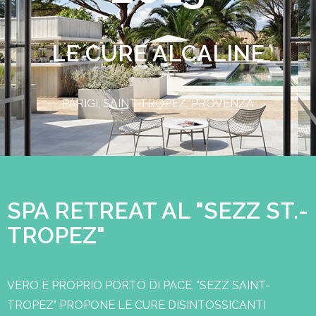
LE CURE ALCALINE
PARIGI, SAINT TROPEZ, PROVENZA
SPA RETREAT AL "SEZZ ST.-
TROPEZ"
VERO E PROPRIO PORTO DI PACE, "SEZZ SAINT-
TROPEZ" PROPONE LE CURE DISINTOSSICANTI