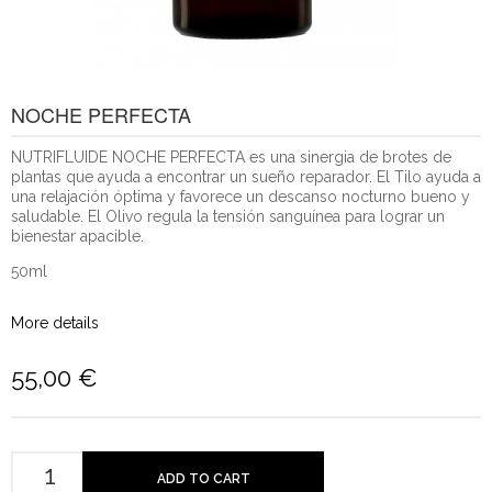
NOCHE PERFECTA
NUTRIFLUIDE NOCHE PERFECTA es una sinergia de brotes de
plantas que ayuda a encontrar un sueño reparador. El Tilo ayuda a
una relajación óptima y favorece un descanso nocturno bueno y
saludable. El Olivo regula la tensión sanguínea para lograr un
bienestar apacible.
50ml
More details
55,00 €
ADD TO CART