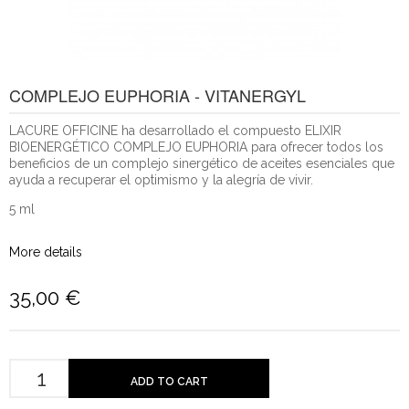
COMPLEJO EUPHORIA - VITANERGYL
LACURE OFFICINE ha desarrollado el compuesto ELIXIR
BIOENERGÉTICO COMPLEJO EUPHORIA para ofrecer todos los
beneficios de un complejo sinergético de aceites esenciales que
ayuda a recuperar el optimismo y la alegría de vivir.
5 ml
More details
35,00 €
ADD TO CART