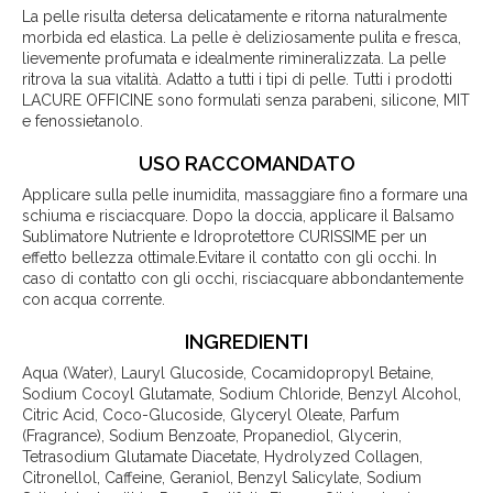
La pelle risulta detersa delicatamente e ritorna naturalmente
morbida ed elastica. La pelle è deliziosamente pulita e fresca,
lievemente profumata e idealmente rimineralizzata. La pelle
ritrova la sua vitalità. Adatto a tutti i tipi di pelle. Tutti i prodotti
LACURE OFFICINE sono formulati senza parabeni, silicone, MIT
e fenossietanolo.
USO RACCOMANDATO
Applicare sulla pelle inumidita, massaggiare fino a formare una
schiuma e risciacquare. Dopo la doccia, applicare il Balsamo
Sublimatore Nutriente e Idroprotettore CURISSIME per un
effetto bellezza ottimale.Evitare il contatto con gli occhi. In
caso di contatto con gli occhi, risciacquare abbondantemente
con acqua corrente.
INGREDIENTI
Aqua (Water), Lauryl Glucoside, Cocamidopropyl Betaine,
Sodium Cocoyl Glutamate, Sodium Chloride, Benzyl Alcohol,
Citric Acid, Coco-Glucoside, Glyceryl Oleate, Parfum
(Fragrance), Sodium Benzoate, Propanediol, Glycerin,
Tetrasodium Glutamate Diacetate, Hydrolyzed Collagen,
Citronellol, Caffeine, Geraniol, Benzyl Salicylate, Sodium